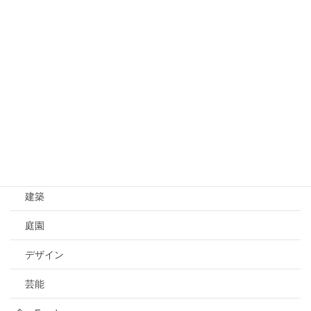
文化
伝統
歴史
芸術 Art
芸術
工芸
建築
庭園
デザイン
芸能