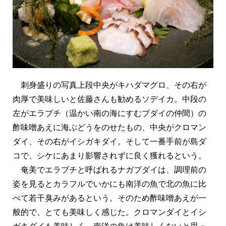
刺身盛りの写真上段中央がキハダマグロ、その右が
肉厚で美味しいと佐藤さんも勧めるソデイカ。中段の
左がエラブチ（温かい南の海にすむブダイの仲間）の
酢味噌あえに海ぶどうをのせたもの、中央がクロマン
ダイ、その右がイシガキダイ。そして一番手前が島ダ
コで、シケにあまり影響されずに良く獲れるという。
奄美でエラブチと呼ばれるナガブダイは、調理前の
姿を見るとカラフルでいかにも南洋の魚で北の魚に比
べて若干臭みがあるという。そのため酢味噌あえが一
般的で、とても美味しく感じた。クロマンダイとイシ