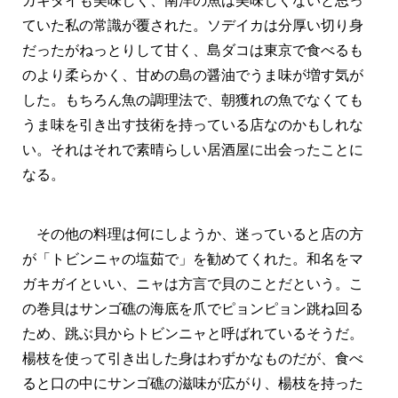
ガキダイも美味しく、南洋の魚は美味しくないと思っ
ていた私の常識が覆された。ソデイカは分厚い切り身
だったがねっとりして甘く、島ダコは東京で食べるも
のより柔らかく、甘めの島の醤油でうま味が増す気が
した。もちろん魚の調理法で、朝獲れの魚でなくても
うま味を引き出す技術を持っている店なのかもしれな
い。それはそれで素晴らしい居酒屋に出会ったことに
なる。
その他の料理は何にしようか、迷っていると店の方
が「トビンニャの塩茹で」を勧めてくれた。和名をマ
ガキガイといい、ニャは方言で貝のことだという。こ
の巻貝はサンゴ礁の海底を爪でピョンピョン跳ね回る
ため、跳ぶ貝からトビンニャと呼ばれているそうだ。
楊枝を使って引き出した身はわずかなものだが、食べ
ると口の中にサンゴ礁の滋味が広がり、楊枝を持った