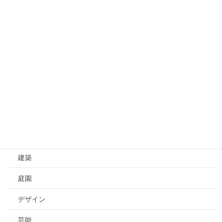
文化 Culture
文化
伝統
歴史
芸術 Art
芸術
工芸
建築
庭園
デザイン
芸能