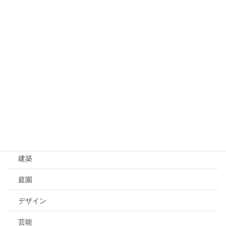
文化 Culture
文化
伝統
歴史
芸術 Art
芸術
工芸
建築
庭園
デザイン
芸能