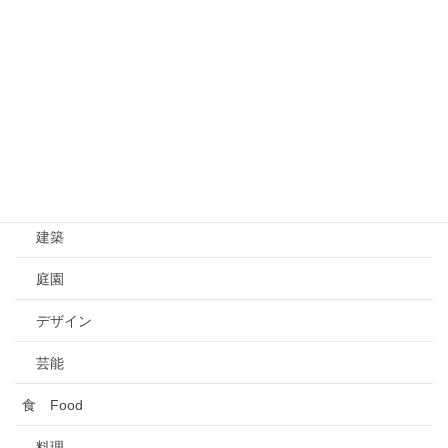
伝統
歴史
芸術 Art
芸術
工芸
建築
庭園
デザイン
芸能
食 Food
料理